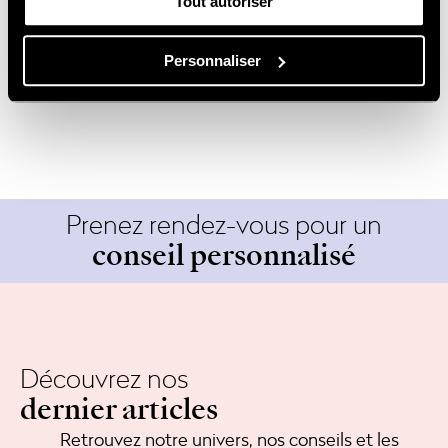
chausser au mieux la monture.
Tout autoriser
Les branches doivent s’ajuster derrière les oreilles.
Sur les enfants, elles sont parfois trop grandes,
Personnaliser
mais les opticiens savent les raccourcir facilement.
Prenez rendez-vous pour un
conseil personnalisé
Découvrez nos
dernier articles
Retrouvez notre univers, nos conseils et les