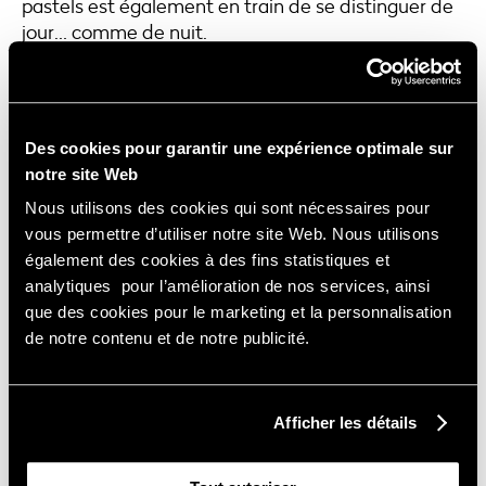
pastels est également en train de se distinguer de
jour… comme de nuit.
« En général, les jeunes viennent avec une idée
précise de ce qu’ils souhaitent. C’est à nous,
opticiens, de veiller à ce que le modèle soit adapté
Des cookies pour garantir une expérience optimale sur
à la typologie du visage de chacun. Avec les
notre site Web
enfants, on peut leur montrer un autre modèle –
Nous utilisons des cookies qui sont nécessaires pour
plus harmonieux ou mieux ajusté à la racine du nez
vous permettre d’utiliser notre site Web. Nous utilisons
– en leur disant que celui-ci est encore plus joli. Et
également des cookies à des fins statistiques et
avec les plus grands, on argumente et on explique :
analytiques pour l’amélioration de nos services, ainsi
le confort et la tenue sont importants. »
que des cookies pour le marketing et la personnalisation
3 critères de confort
à ne pas
de notre contenu et de notre publicité.
négliger
Tout le champ de vision doit être couvert. Et ça
tombe bien puisque la tendance est à la lunette
Afficher les détails
large et arrondie.
La naissance du nez doit être adaptée, afin de