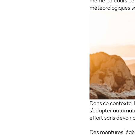
même parcours peu
météorologiques s
Dans ce contexte, 
s’adapter automati
effort sans devoir
Des montures légèr