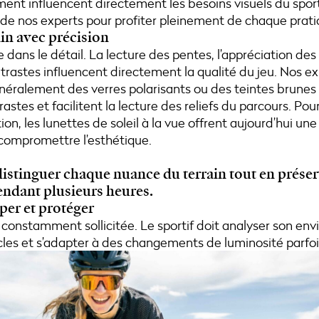
ent influencent directement les besoins visuels du sporti
 nos experts pour profiter pleinement de chaque prati
rain avec précision
e dans le détail. La lecture des pentes, l’appréciation des
trastes influencent directement la qualité du jeu. Nos e
alement des verres polarisants ou des teintes brunes e
astes et facilitent la lecture des reliefs du parcours. Pour
on, les lunettes de soleil à la vue offrent aujourd’hui une
compromettre l’esthétique.
e distinguer chaque nuance du terrain tout en prése
endant plusieurs heures.
per et protéger
st constamment sollicitée. Le sportif doit analyser son en
cles et s’adapter à des changements de luminosité parfois