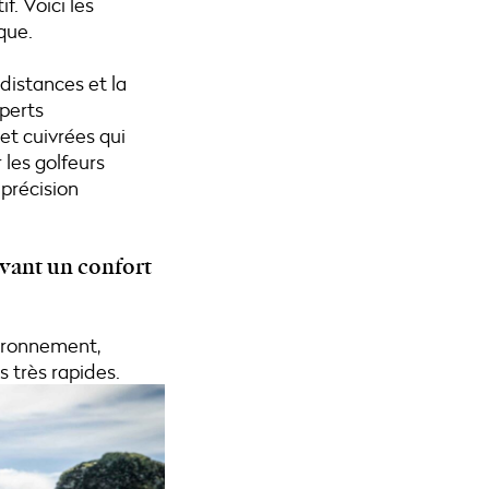
f. Voici les
que.
 distances et la
xperts
t cuivrées qui
 les golfeurs
 précision
rvant un confort
vironnement,
 très rapides.