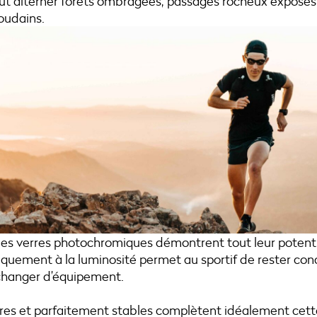
t alterner forêts ombragées, passages rocheux exposé
oudains.
les verres photochromiques démontrent tout leur potenti
quement à la luminosité permet au sportif de rester con
 changer d’équipement.
es et parfaitement stables complètent idéalement cette