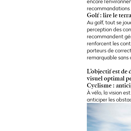
encore l’environnem
recommandations de
Golf : lire le ter
Au golf, tout se jou
perception des con
recommandent génér
renforcent les contr
porteurs de correcti
remarquable sans 
L’objectif est d
visuel optimal p
Cyclisme : antici
À vélo, la vision e
anticiper les obsta