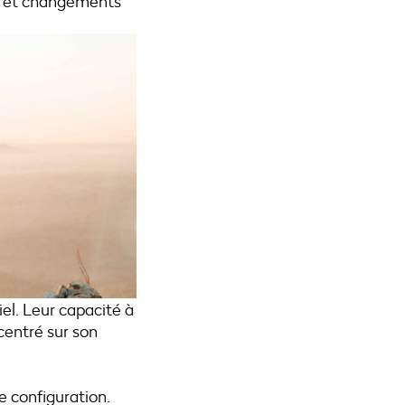
s et changements
el. Leur capacité à
centré sur son
 configuration.