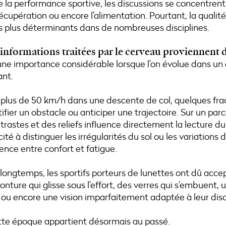
e la performance sportive, les discussions se concentrent
récupération ou encore l’alimentation. Pourtant, la qualité 
les plus déterminants dans de nombreuses disciplines.
 informations traitées par le cerveau proviennent 
ne importance considérable lorsque l’on évolue dans u
nt.
à plus de 50 km/h dans une descente de col, quelques fr
ifier un obstacle ou anticiper une trajectoire. Sur un parc
rastes et des reliefs influence directement la lecture du 
té à distinguer les irrégularités du sol ou les variations 
rence entre confort et fatigue.
longtemps, les sportifs porteurs de lunettes ont dû accep
ture qui glisse sous l’effort, des verres qui s’embuent, 
e ou encore une vision imparfaitement adaptée à leur disc
te époque appartient désormais au passé.