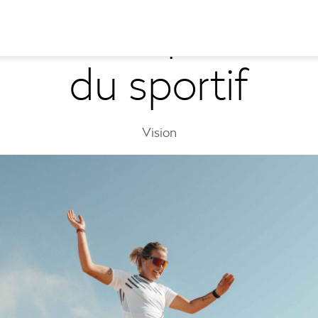
ision : le premie
du sportif
Vision