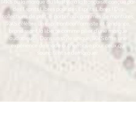
IKKS ou la marque du lifestyle à la française, conçue par
des Esprits Libres pour des Esprits Libres ! Des
collections de prêt-à-porter aux gammes de montures,
IKKS célèbre un esprit anticonformiste et tendance,
brandissant la liberté comme pilier d’une marque
audacieuse. Dans un style unique, IKKS offre une
expérience de mode authentique pour ceux qui
souhaitent se démarquer.
Liberté, style et authenticité
à travers les âges